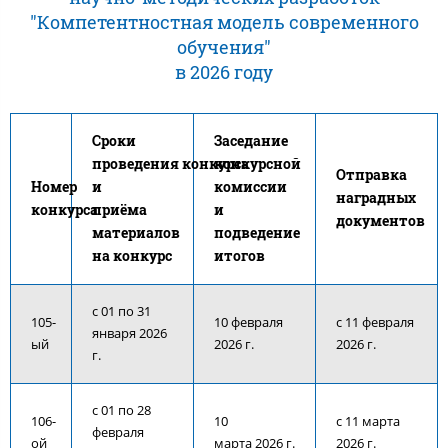
"Компетентностная модель современного
обучения"
в 2026 году
Сроки
Заседание
проведения конкурса
конкурсной
Отправка
Номер
и
комиссии
наградных
конкурса
приёма
и
документов
материалов
подведение
на конкурс
итогов
с 01 по 31
105-
10 февраля
с 11 февраля
января 2026
ый
2026 г.
2026 г.
г.
с 01 по 28
106-
10
с 11 марта
февраля
ой
марта 2026 г.
2026 г.