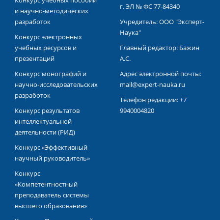
Конкурс учебных пособий
г. ЭЛ № ФС 77-84340
и научно-методических
разработок
Учредитель: ООО "Эксперт-
Наука"
Конкурс электронных
учебных ресурсов и
Главный редактор: Бажин
презентаций
А.С.
Конкурс монографий и
Адрес электронной почты:
научно-исследовательских
mail@expert-nauka.ru
разработок
Телефон редакции: +7
Конкурс результатов
9940004820
интеллектуальной
деятельности (РИД)
Конкурс «Эффективный
научный руководитель»
Конкурс
«Компетентностный
преподаватель системы
высшего образования»