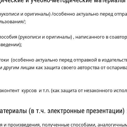
дические и учебно-методические материалы 
(рукописи и оригиналы) /особенно актуально перед отпр
льзования/;
пособия (рукописи и оригиналы) , написанного в соавто
зведении);
оки (особенно актуально перед отправкой в издательст
 другим лицам как защита своего авторства от оспарив
аконтент курсов и т.п. (как защита от незаконного испо
атериалы (в т.ч. электронные презентации) 
ия и произведения, полученные способами, аналогичны