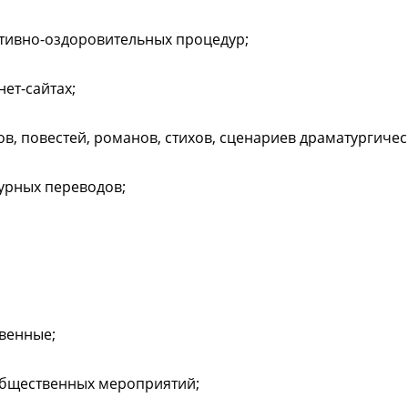
тивно-оздоровительных процедур;
нет-сайтах;
ов, повестей, романов, стихов, сценариев драматургиче
турных переводов;
твенные;
общественных мероприятий;