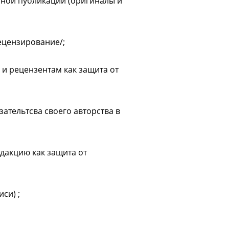
нной публикации (оригиналы и
ецензирование/;
 и рецензентам как защита от
зательтсва своего авторства в
дакцию как защита от
си) ;