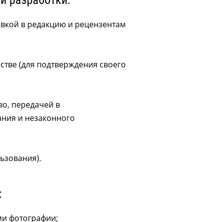
и разработки:
авкой в редакцию и рецензентам
рстве (для подтверждения своего
во, передачей в
ания и незаконного
льзования).
:
ми фотографии;