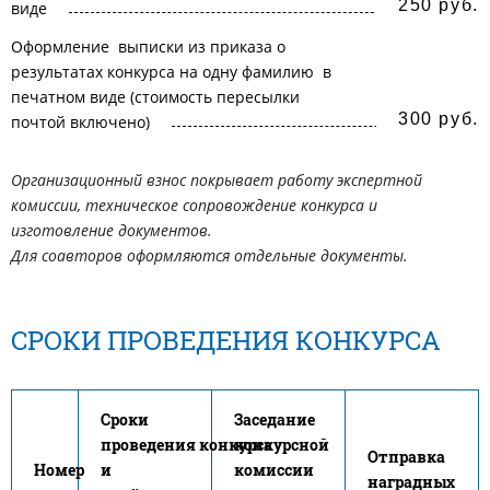
250 руб.
виде
Оформление выписки из приказа о
результатах конкурса на одну фамилию в
печатном виде (стоимость пересылки
300 руб.
почтой включено)
Организационный взнос покрывает работу экспертной
комиссии, техническое сопровождение конкурса и
изготовление документов.
Для соавторов оформляются отдельные документы.
СРОКИ ПРОВЕДЕНИЯ КОНКУРСА
Сроки
Заседание
проведения конкурса
конкурсной
Отправка
Номер
и
комиссии
наградных