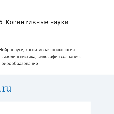
6. Когнитивные науки
Нейронауки, когнитивная психология,
психолингвистика, философия сознания,
нейрообразование
.ru