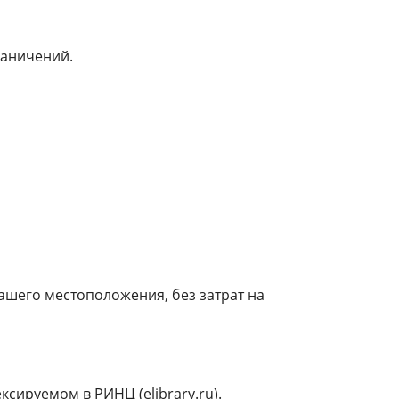
раничений.
ашего местоположения, без затрат на
дексируемом в РИНЦ (
elibrary.ru
).